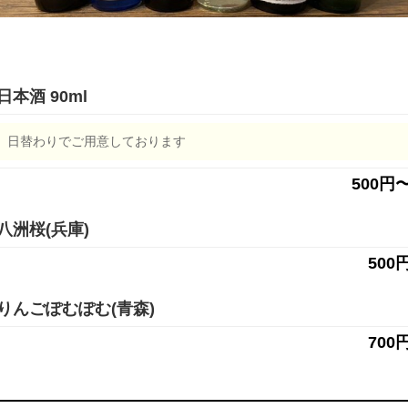
日本酒 90ml
日替わりでご用意しております
500円
八洲桜(兵庫)
500
りんごぽむぽむ(青森)
700