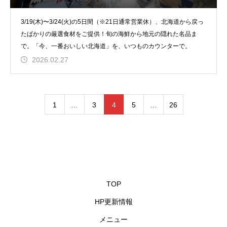
3/19(木)〜3/24(火)の5日間（※21日通常営業休）、北海道から戻っ
たばかりの厳選食材をご提供！旬の海鮮から地元の隠れた名品ま
で。「今、一番おいしい北海道」を、いつものカウンターで。
2026.02.27
1
…
3
4
5
…
26
TOP
HP更新情報
メニュー