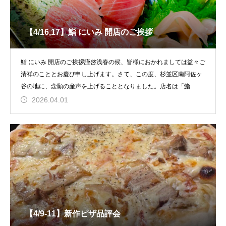
【4/16,17】鮨 にいみ 開店のご挨拶
鮨 にいみ 開店のご挨拶謹啓浅春の候、皆様におかれましては益々ご
清祥のこととお慶び申し上げます。さて、この度、杉並区南阿佐ヶ
谷の地に、念願の産声を上げることとなりました。店名は「鮨
2026.04.01
【4/9-11】新作ピザ品評会