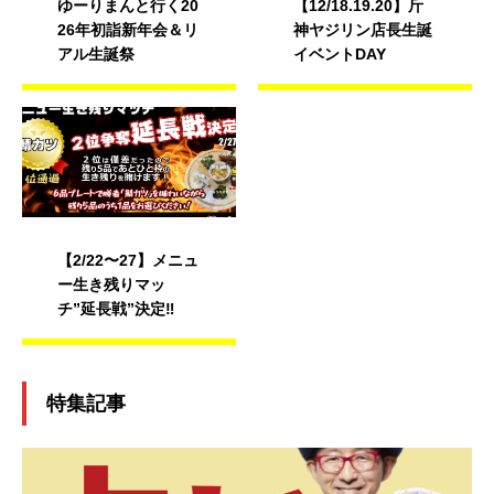
ゆーりまんと行く20
【12/18.19.20】斤
26年初詣新年会＆リ
神ヤジリン店長生誕
アル生誕祭
イベントDAY
【2/22〜27】メニュ
ー生き残りマッ
チ”延長戦”決定‼︎
特集記事