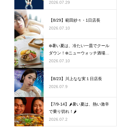
2026.07.29
【8/29】範田紗々・1日店長
2026.07.10
❄️暑い夏は、冷たい一皿でクール
ダウン！❄️ニューウォッチ酒場🧊
冷やし祭り🧊
2026.07.10
【8/23】川上なな実１日店長
2026.07.9
【7/9-14】🌶️暑い夏は、熱い激辛
で乗り切れ！🌶️
2026.07.2