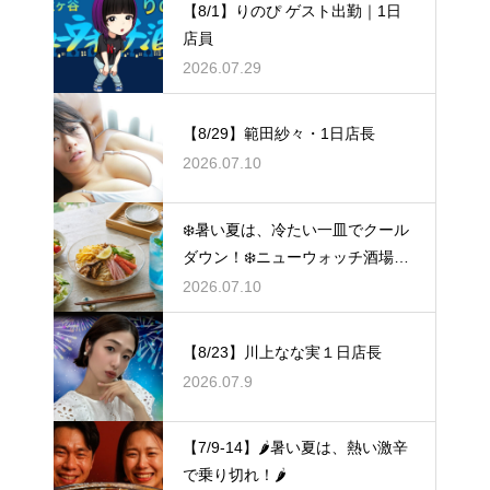
【8/1】りのぴ ゲスト出勤｜1日
店員
2026.07.29
【8/29】範田紗々・1日店長
2026.07.10
❄️暑い夏は、冷たい一皿でクール
ダウン！❄️ニューウォッチ酒場🧊
冷やし祭り🧊
2026.07.10
【8/23】川上なな実１日店長
2026.07.9
【7/9-14】🌶️暑い夏は、熱い激辛
で乗り切れ！🌶️