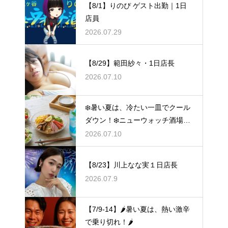
【8/1】りのぴ ゲスト出勤｜1日
店員
2026.07.29
【8/29】範田紗々・1日店長
2026.07.10
❄️暑い夏は、冷たい一皿でクール
ダウン！❄️ニューウォッチ酒場🧊
冷やし祭り🧊
2026.07.10
【8/23】川上なな実１日店長
2026.07.9
【7/9-14】🌶️暑い夏は、熱い激辛
で乗り切れ！🌶️