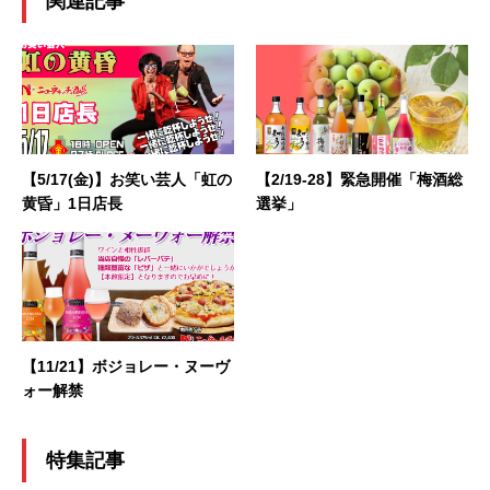
関連記事
【5/17(金)】お笑い芸人「虹の
【2/19-28】緊急開催「梅酒総
黄昏」1日店長
選挙」
【11/21】ボジョレー・ヌーヴ
ォー解禁
特集記事