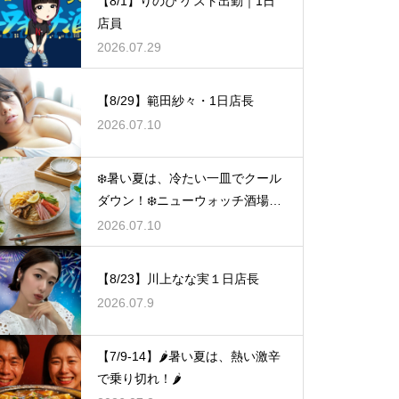
【8/1】りのぴ ゲスト出勤｜1日
店員
2026.07.29
【8/29】範田紗々・1日店長
2026.07.10
❄️暑い夏は、冷たい一皿でクール
ダウン！❄️ニューウォッチ酒場🧊
冷やし祭り🧊
2026.07.10
【8/23】川上なな実１日店長
2026.07.9
【7/9-14】🌶️暑い夏は、熱い激辛
で乗り切れ！🌶️