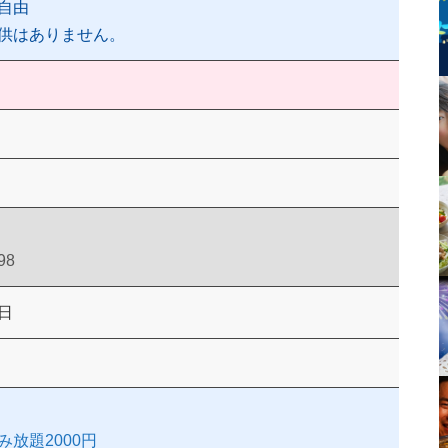
自由
供はありません。
98
日
放題2000円