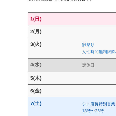
1(日)
2(月)
3(火)
雛祭り
女性時間無制限飲み
4(水)
定休日
5(木)
6(金)
7(土)
シト店長特別営業
18時〜23時